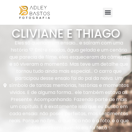
CLIVIANE E THIAGO
Eles só queriam um ensaio… e saíram com uma
história 💛 Entre risadas, água gelada e um cenário
que parecia de filme, eles esqueceram da câmera…
e só viveram o momento. Mas teve um detalhe que
tornou tudo ainda mais especial… O carro que
participou desse ensaio foi do pai da noiva. Um
símbolo de tantas memórias, histórias e momentos
vividos. E de alguma forma… ele também estava ali.
Presente. Acompanhando. Fazendo parte de mais
um capítulo. E é exatamente isso que eu busco em
cada ensaio: não poses perfeitas, mas sentimentos
reais. Porque no fim… o que fica não é a foto. é o que
vocês sentiram quando ela foi feita ✨