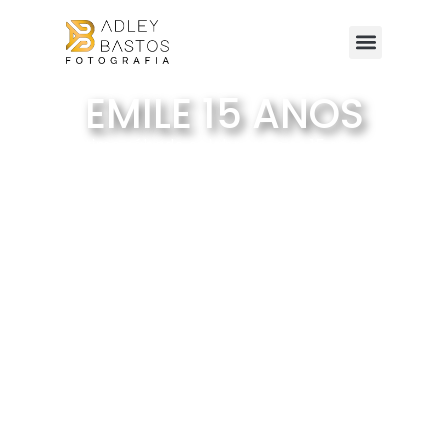
EMILE 15 ANOS
✨ No último sábado celebramos os 15 anos da Emile
✨ Uma noite cheia de emoção, sorrisos sinceros e
momentos que ficarão para sempre na memória 💖
Emile, que essa nova fase da sua vida seja leve,
iluminada e repleta de sonhos realizados. Parabéns
por essa data tão especial! 🌸 Meu muito obrigado
aos pais, pela confiança e por permitirem que eu
registrasse um capítulo tão importante da história
da família.