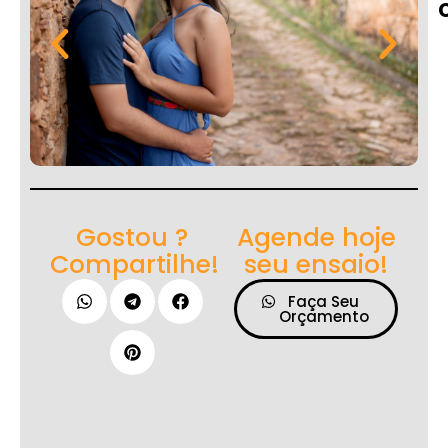
Gostou ?
Agende hoje
Compartilhe!
seu ensaio!
Faça Seu
Orçamento