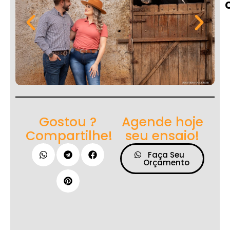
Gostou ?
Agende hoje
Compartilhe!
seu ensaio!
Faça Seu
Orçamento