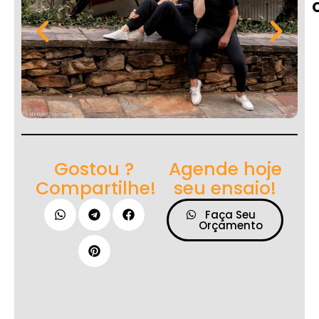
Gostou ?
Agende hoje
Compartilhe!
seu ensaio!
Faça Seu
Orçamento