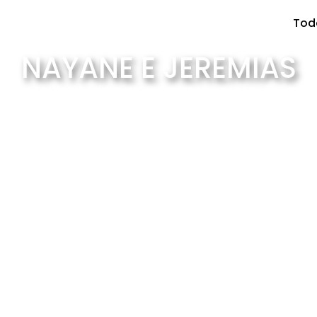
Tod
NAYANE E JEREMIAS
 Em uma tarde de primavera, com luz suave e cenário en
de sorrisos e sentimentos verdadeiros. Mais do que clie
fiaDeCasamento #AmorEterno #Primavera #NoivosFeli