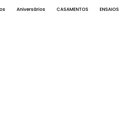
os
Aniversários
CASAMENTOS
ENSAIOS
cantador, registramos momentos que ficarão guardados
ntes, vocês se tornaram amigos. 🤍📸 #PreWedding
zes #MomentosInesquecíveis